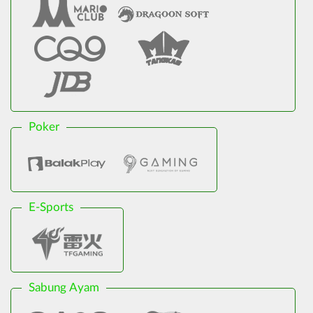
Poker
E-Sports
Sabung Ayam