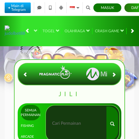
Main di
MASUK
DAF
Telegram
 CASINO
RACE
TOGEL
OLAHRAGA
CRASH GAME
ARC
JILI
SEMUA
PERMAINAN
FISHING
ARCADE