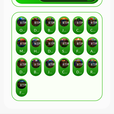
RTP
84%
RTP
82%
RTP
82%
RTP
89%
RTP
89%
RTP
93%
Ocean King Jackpot
Dragon Fortune
Boom Legend
Jackpot Fishing 2
Circus Jackpot
Crazy Hunter
RTP
81%
RTP
92%
RTP
85%
RTP
85%
RTP
95%
RTP
81%
Mega Fishing
Happy Fishing
Dinosaur Tycoon II
Secret Treasure
Fortune King Jackpot
All-star Fishing
RTP
87%
RTP
91%
RTP
88%
RTP
83%
RTP
80%
RTP
88%
Dinosaur Tycoon
Bombing Fishing
Jackpot Fishing
Crazy Hunter 2
Dragon Treasure
Royal Fishing
RTP
87%
FORTUNE ZOMBIE