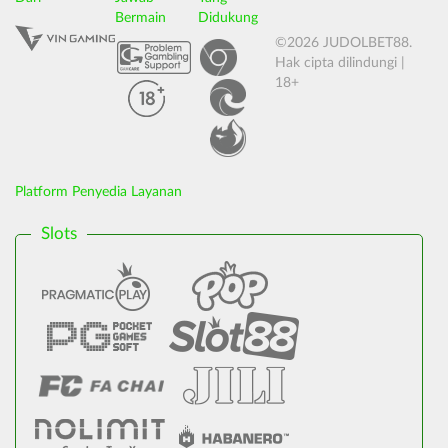
Bermain
Didukung
©2026 JUDOLBET88.
Hak cipta dilindungi |
18+
Platform Penyedia Layanan
Slots