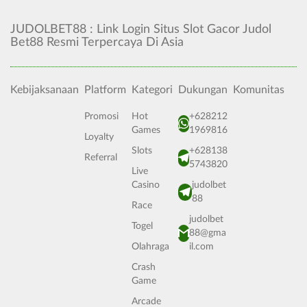
JUDOLBET88 : Link Login Situs Slot Gacor Judol
Bet88 Resmi Terpercaya Di Asia
Kebijaksanaan
Platform
Kategori
Dukungan
Komunitas
Promosi
Hot
+628212
Games
1969816
Loyalty
Slots
+628138
Referral
5743820
Live
Casino
judolbet
88
Race
judolbet
Togel
88@gma
Olahraga
il.com
Crash
Game
Arcade