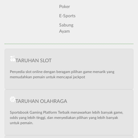
Poker
E-Sports
Sabung
Ayam
TARUHAN SLOT
Penyedia slot online dengan beragam pilihan game menarik yang
memudahkan pemain untuk mencapai jackpot
TARUHAN OLAHRAGA
Sportsbook Gaming Platform Terbaik menawarkan lebih banyak game,
odds yang lebih tinggi, dan menyediakan pilihan yang lebih banyak
untuk pemain.