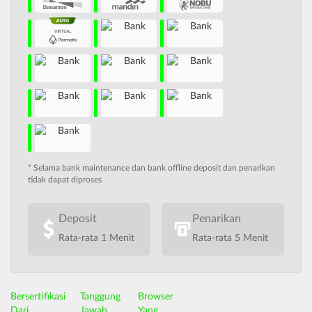
* Selama bank maintenance dan bank offline deposit dan penarikan
tidak dapat diproses
Deposit
Penarikan
Rata-rata 1 Menit
Rata-rata 5 Menit
Bersertifikasi
Tanggung
Browser
Dari
Jawab
Yang