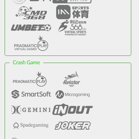
Crash Game