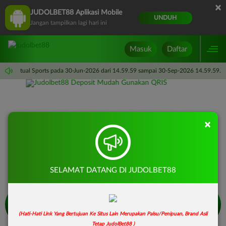
×
JUDOLBET88 Aplikasi Mobile
UNDUH
Jangan tampilkan lagi hari ini
Masuk
Daftar
: PP Virtual Sports pada 30-Jun-2026 dari 14.59.59 sampai 30-Sep-2026 14.59.59. S
×
SELAMAT DATANG DI JUDOLBET88
JACKPOT
PLAY
IDR
12,664,987,951
(Hati-Hati Link Yang Bertujuan Ke Situs Lain Merupakan Palsu/Penipuan, Brand Asli
Tetap JudolBet88 )