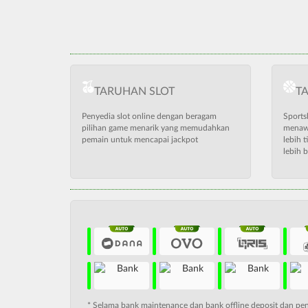
TARUHAN SLOT
T
Penyedia slot online dengan beragam
Sports
pilihan game menarik yang memudahkan
menawa
pemain untuk mencapai jackpot
lebih 
lebih 
* Selama bank maintenance dan bank offline deposit dan pen