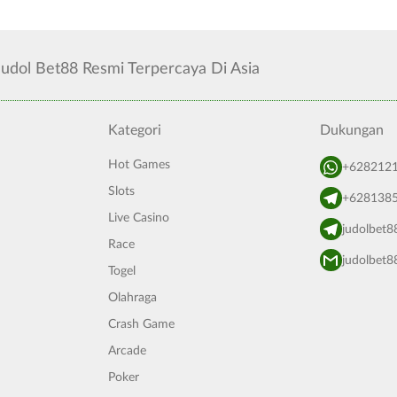
Judol Bet88 Resmi Terpercaya Di Asia
Kategori
Dukungan
Hot Games
+628212
Slots
+628138
Live Casino
judolbet8
Race
judolbet
Togel
Olahraga
Crash Game
Arcade
Poker