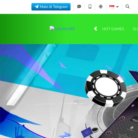
Main di Telegram
HOT GAMES
SL