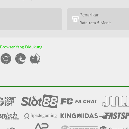
Penarikan
Rata-rata 5 Menit
Browser Yang Didukung