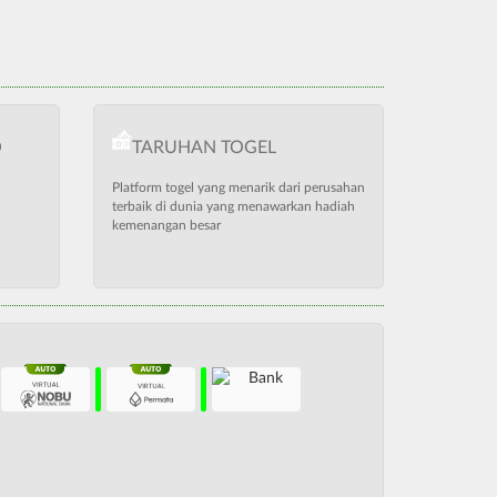
O
TARUHAN TOGEL
Platform togel yang menarik dari perusahan
terbaik di dunia yang menawarkan hadiah
kemenangan besar