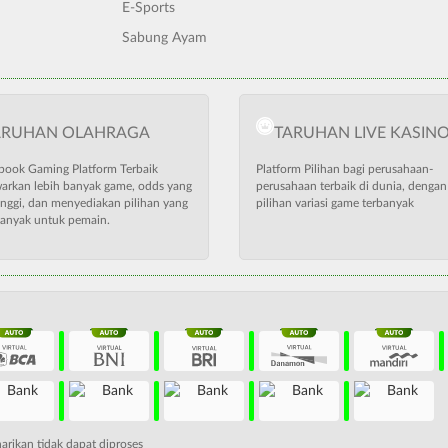
E-Sports
Sabung Ayam
ARUHAN OLAHRAGA
TARUHAN LIVE KASIN
book Gaming Platform Terbaik
Platform Pilihan bagi perusahaan-
rkan lebih banyak game, odds yang
perusahaan terbaik di dunia, dengan
tinggi, dan menyediakan pilihan yang
pilihan variasi game terbanyak
banyak untuk pemain.
arikan tidak dapat diproses