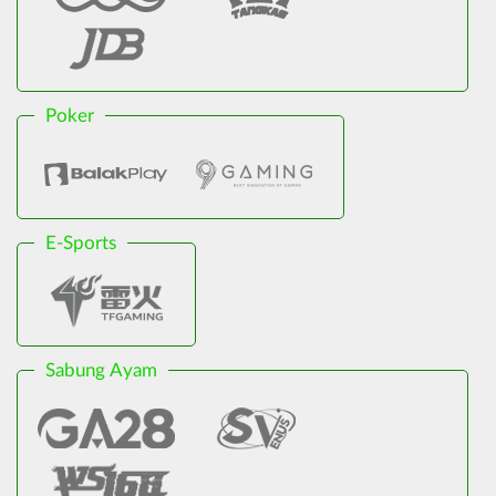
Poker
E-Sports
Sabung Ayam