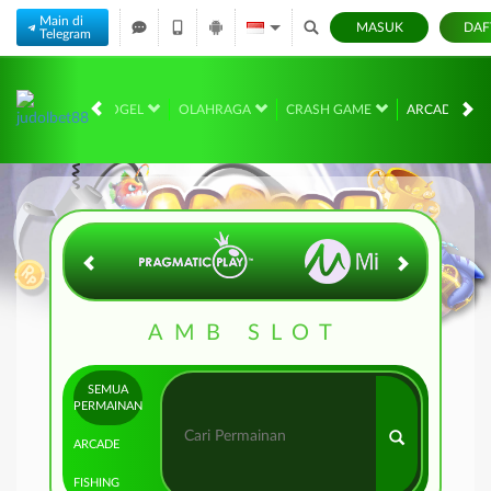
Main di
MASUK
DAF
Telegram
RACE
TOGEL
OLAHRAGA
CRASH GAME
ARCADE
AMB SLOT
SEMUA
PERMAINAN
ARCADE
FISHING