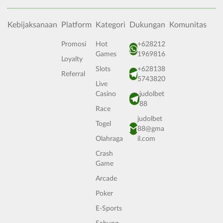
Kebijaksanaan
Platform
Kategori
Dukungan
Komunitas
Promosi
Hot
+628212
Games
1969816
Loyalty
Slots
+628138
Referral
5743820
Live
Casino
judolbet
88
Race
judolbet
Togel
88@gma
Olahraga
il.com
Crash
Game
Arcade
Poker
E-Sports