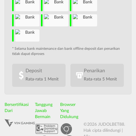
* Selama bank maintenance dan bank offline deposit dan penarikan
tidak dapat diproses
Deposit
Penarikan
Rata-rata 1 Menit
Rata-rata 5 Menit
Bersertifikasi
Tanggung
Browser
Dari
Jawab
Yang
Bermain
Didukung
©2026 JUDOLBET88.
Hak cipta dilindungi |